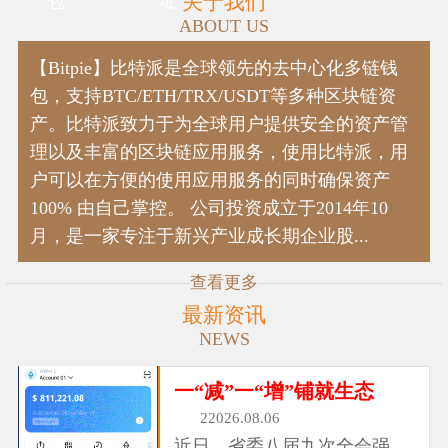
关于我们
包
址
ABOUT US
【Bitpie】比特派是全球领先的去中心化多链钱
包，支持BTC/ETH/TRX/USDT等多种区块链资
产。比特派致力于为全球用户提供安全的资产管
理以及丰富的区块链应用服务，使用比特派，用
户可以在方便的使用应用服务的同时确保资产
100% 由自己掌控。 公司投资成立于2014年10
月，是一家专注于新兴产业成长期企业股...
查看更多
最新资讯
NEWS
一“减”一“增”铺就生态
22026.08.06
近日，省委八届九次全会强