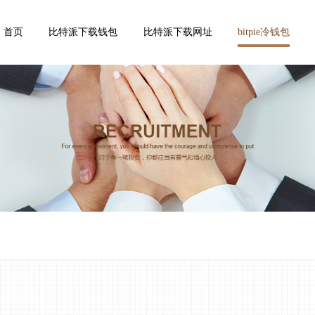
首页
比特派下载钱包
比特派下载网址
bitpie冷钱包