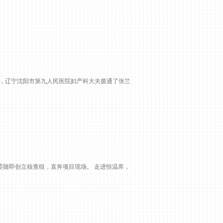
5日，辽宁沈阳市第九人民医院妇产科大夫拨通了张兰
委随即创立核查组，直奔项目现场。 走进恒温库，