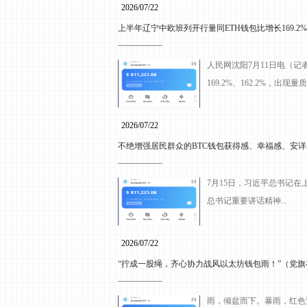
2026/07/22
上半年辽宁中欧班列开行量同ETH钱包比增长169.2
‍‍人民网沈阳7月11日电
169.2%、162.2%，出现量质齐
2026/07/22
不绝增强居民群众的BTC钱包获得感、幸福感、安详
‍‍7月15日，习近平总
总书记重要讲话精神...
2026/07/22
“拧成一股绳，齐心协力战风以太坊钱包雨！”（党
‍‍雨，倾盆而下。暴雨，红