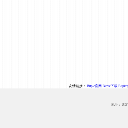
友情链接：
Bitpie官网
Bitpie下载
Bitpi
地址：康定市